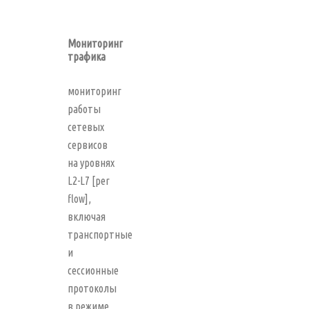
Мониторинг
трафика
мониторинг
работы
сетевых
сервисов
на уровнях
L2-L7 [per
flow],
включая
транспортные
и
сессионные
протоколы
в режиме