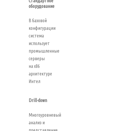
Стандартное
оборудование
В базовой
конфигурации
система
использует
промышленные
серверы
на х86
архитектуре
Интел
Drill-down
Многоуровневый
анализ и
представление